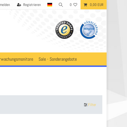
melden
Registrieren
0
0,00 EUR
rwachungsmonitore
Sale - Sonderangebote
Filter