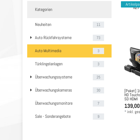
Artikelp
Kategorien
Neuheiten
11
Auto Rückfahrsysteme
73
Auto Multimedia
3
Türklingelanlagen
3
Überwachungssysteme
25
Überwachungskameras
30
[Paket] 1
HD Touch
SD HDMI
Überwachungsmonitore
7
139,00
*
inkl. ge
Sale - Sonderangebote
9