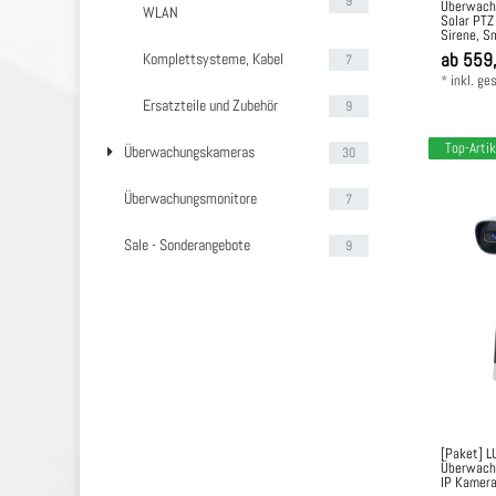
9
Überwach
WLAN
Solar PT
Sirene, S
ab 559
Komplettsysteme, Kabel
7
*
inkl. ge
Ersatzteile und Zubehör
9
Top-Artik
Überwachungskameras
30
Überwachungsmonitore
7
Sale - Sonderangebote
9
[Paket] L
Überwachu
IP Kamer