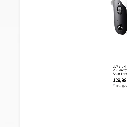
LUVISION 
PIR Mikro
Solar kom
129,99
*
inkl. ge