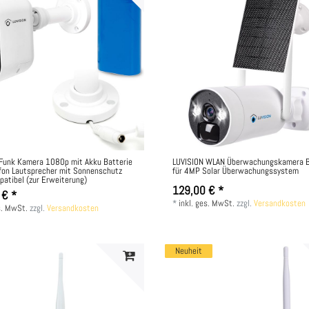
Funk Kamera 1080p mit Akku Batterie
LUVISION WLAN Überwachungskamera
fon Lautsprecher mit Sonnenschutz
für 4MP Solar Überwachungssystem
patibel (zur Erweiterung)
129,00 € *
 € *
*
inkl. ges. MwSt.
zzgl.
Versandkosten
s. MwSt.
zzgl.
Versandkosten
Neuheit