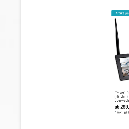
Artikelp
[Paket] 
mit Monit
Überwach
ab 299
*
inkl. ge