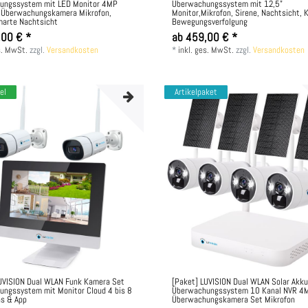
ungssystem mit LED Monitor 4MP
Überwachungssystem mit 12,5"
Z Überwachungskamera Mikrofon,
Monitor,Mikrofon, Sirene, Nachtsicht, K
marte Nachtsicht
Bewegungsverfolgung
,00 € *
ab 459,00 € *
s. MwSt.
zzgl.
Versandkosten
*
inkl. ges. MwSt.
zzgl.
Versandkosten
el
Artikelpaket
UVISION Dual WLAN Funk Kamera Set
[Paket] LUVISION Dual WLAN Solar Akk
ngssystem mit Monitor Cloud 4 bis 8
Überwachungssystem 10 Kanal NVR 4
as & App
Überwachungskamera Set Mikrofon