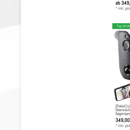
ab 349
*
inkl. ge
Top-Artik
[Paket] L
Überwachu
Gegenspre
349,00
*
inkl. ge