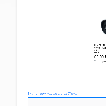
LUVISION
2036 3MP
101
99,99 
*
inkl. ge