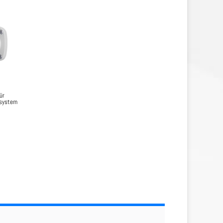
ür
system