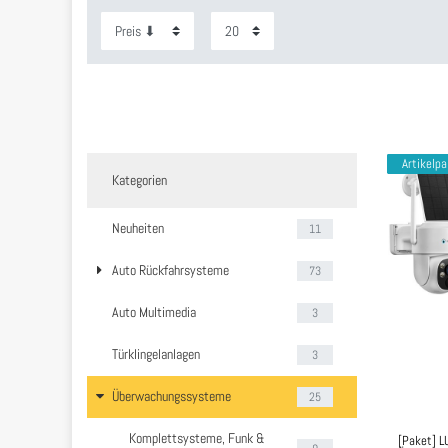
Artikelp
Kategorien
Neuheiten
11
Auto Rückfahrsysteme
73
Auto Multimedia
3
Türklingelanlagen
3
Überwachungssysteme
25
Komplettsysteme, Funk &
[Paket] L