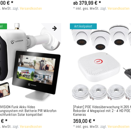
,00 € *
ab 379,99 € *
s. MwSt.
zzgl.
Versandkosten
*
inkl. ges. MwSt.
zzgl.
Versandkosten
el
Artikelpaket
UVISION Funk Akku Video
[Paket] POE Videoüberwachung H.265
ngssystem mit Batterie PIR Mikrofon
Rekorder 4 Megapixel mit 2 - 4 HD POE
chfunktion Solar kompatibel
Kameras
 € *
359,00 € *
s. MwSt.
zzgl.
Versandkosten
*
inkl. ges. MwSt.
zzgl.
Versandkosten