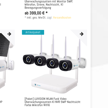
Überwachungssystem mit Monitor 5MP,
I
Mikrofon, Sirene, Nachtsicht, KI
Bewegungsverfolgung
ab 399,00 € *
*
inkl. ges. MwSt.
zzgl.
Versandkosten
Artikelpaket
u
[Paket] LUVISION WLAN Funk Video
MP
Überwachungssystem KI NVR 5MP Nachtsicht
Farbe Mikrofon Wifi6