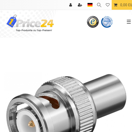
0,00 E
☰