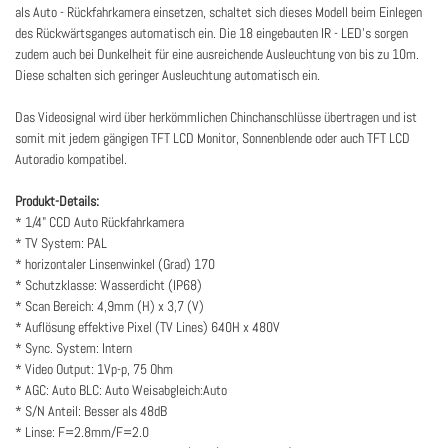
als Auto - Rückfahrkamera einsetzen, schaltet sich dieses Modell beim Einlegen
des Rückwärtsganges automatisch ein. Die 18 eingebauten IR - LED's sorgen
zudem auch bei Dunkelheit für eine ausreichende Ausleuchtung von bis zu 10m.
Diese schalten sich geringer Ausleuchtung automatisch ein.
Das Videosignal wird über herkömmlichen Chinchanschlüsse übertragen und ist
somit mit jedem gängigen TFT LCD Monitor, Sonnenblende oder auch TFT LCD
Autoradio kompatibel.
Produkt-Details:
* 1/4" CCD Auto Rückfahrkamera
* TV System: PAL
* horizontaler Linsenwinkel (Grad) 170
* Schutzklasse: Wasserdicht (IP68)
* Scan Bereich: 4,9mm (H) x 3,7 (V)
* Auflösung effektive Pixel (TV Lines) 640H x 480V
* Sync. System: Intern
* Video Output: 1Vp-p, 75 Ohm
* AGC: Auto BLC: Auto Weisabgleich:Auto
* S/N Anteil: Besser als 48dB
* Linse: F=2.8mm/F=2.0