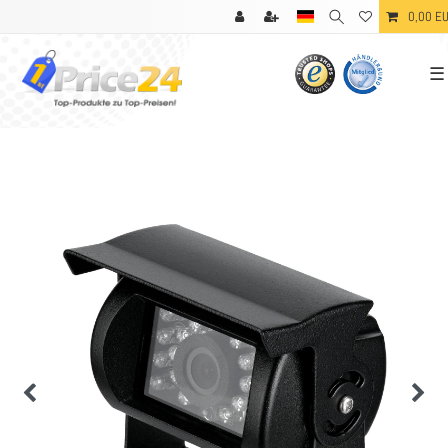
0,00 E
☰