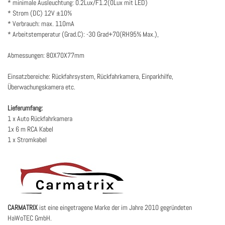
* minimale Ausleuchtung: 0.2Lux/F1.2(0Lux mit LED)
* Strom (DC) 12V ±10%
* Verbrauch: max. 110mA
* Arbeitstemperatur (Grad.C): -30 Grad+70(RH95% Max.),
Abmessungen: 80X70X77mm
Einsatzbereiche: Rückfahrsystem, Rückfahrkamera, Einparkhilfe,
Überwachungskamera etc.
Lieferumfang:
1 x Auto Rückfahrkamera
1x 6 m RCA Kabel
1 x Stromkabel
CARMATRIX
ist eine eingetragene Marke der im Jahre 2010 gegründeten
HaWoTEC GmbH.