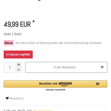
*
49,99 EUR
Inhalt
1
Stück
Mit Klarna einfach auf Rechnung kaufen oder zinsfreie Ratenzahlung vereinbaren.
im Moment vergriffen!
In den Warenkorb
Wunschliste
* inkl. ges. MwSt. zzgl.
Versandkosten