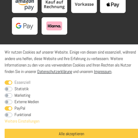
Wir nutzen Cookies auf unserer Website. Einige von diesen sind essenziell, während
SOZIALE NETZWERKE
andere uns helfen, diese Website und Ihre Erfahrung zu verbessern. Weitere
Informationen zu den von uns verwendeten Cookies und Ihren Rechten als Nutzer
finden Sie in unserer
Datenschutzerklärung
und unserem
Impressum
.
Essenziell
Statistik
© HaWoTEC GmbH. Alle Rechte vorbehalten. | *
inkl. ges. MwSt.
zzgl.
Marketing
Versandkosten
Externe Medien
PayPal
Funktional
Weitere Einstellungen
Alle akzeptieren