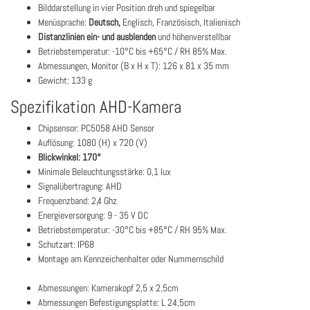
Bilddarstellung in vier Position dreh und spiegelbar
Menüsprache:
Deutsch,
Englisch, Französisch, Italienisch
Distanzlinien ein- und ausblenden
und höhenverstellbar
Betriebstemperatur: -10°C bis +65°C / RH 85% Max.
Abmessungen, Monitor (B x H x T): 126 x 81 x 35 mm
Gewicht: 133 g
Spezifikation AHD-Kamera
Chipsensor: PC5058 AHD Sensor
Auflösung: 1080 (H) x 720 (V)
Blickwinkel: 170°
Minimale Beleuchtungsstärke: 0,1 lux
Signalübertragung: AHD
Frequenzband: 2,4 Ghz
Energieversorgung: 9 - 35 V DC
Betriebstemperatur: -30°C bis +85°C / RH 95% Max.
Schutzart: IP68
Montage am Kennzeichenhalter oder Nummernschild
Abmessungen: Kamerakopf 2,5 x 2,5cm
Abmessungen Befestigungsplatte: L 24,5cm