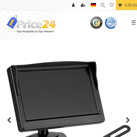
0,00 E
☰