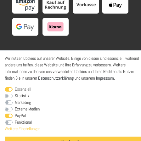
Wir nutzen Cookies auf unserer Website. Einige von diesen sind essenziell, während
SOZIALE NETZWERKE
andere uns helfen, diese Website und Ihre Erfahrung zu verbessern. Weitere
Informationen zu den von uns verwendeten Cookies und Ihren Rechten als Nutzer
finden Sie in unserer
Datenschutzerklärung
und unserem
Impressum
.
Essenziell
© HaWoTEC GmbH. Alle Rechte vorbehalten. | *
inkl. ges. MwSt.
zzgl.
Statistik
Versandkosten
Marketing
Externe Medien
PayPal
Funktional
Weitere Einstellungen