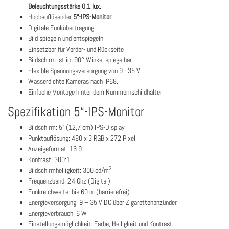
Beleuchtungsstärke 0,1 lux.
Hochauflösender
5“-IPS-Monitor
Digitale Funkübertragung
Bild spiegeln und entspiegeln
Einsetzbar für Vorder- und Rückseite
Bildschirm ist im 90° Winkel spiegelbar.
Flexible Spannungsversorgung von 9 - 35 V.
Wasserdichte Kameras nach IP68.
Einfache Montage hinter dem Nummernschildhalter
Spezifikation 5“-IPS-Monitor
Bildschirm: 5“ (12,7 cm) IPS-Display
Punktauflösung: 480 x 3 RGB x 272 Pixel
Anzeigeformat: 16:9
Kontrast: 300:1
2
Bildschirmhelligkeit: 300 cd/m
Frequenzband: 2,4 Ghz (Digital)
Funkreichweite: bis 60 m (barrierefrei)
Energieversorgung: 9 – 35 V DC über Zigarettenanzünder
Energieverbrauch: 6 W
Einstellungsmöglichkeit: Farbe, Helligkeit und Kontrast