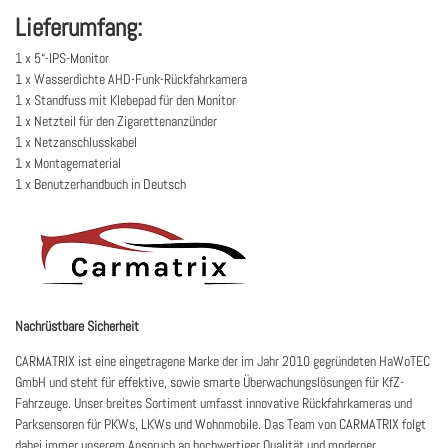
Lieferumfang:
1 x 5“-IPS-Monitor
1 x Wasserdichte AHD-Funk-Rückfahrkamera
1 x Standfuss mit Klebepad für den Monitor
1 x Netzteil für den Zigarettenanzünder
1 x Netzanschlusskabel
1 x Montagematerial
1 x Benutzerhandbuch in Deutsch
Nachrüstbare Sicherheit
CARMATRIX ist eine eingetragene Marke der im Jahr 2010 gegründeten HaWoTEC
GmbH und steht für effektive, sowie smarte Überwachungslösungen für KfZ-
Fahrzeuge. Unser breites Sortiment umfasst innovative Rückfahrkameras und
Parksensoren für PKWs, LKWs und Wohnmobile. Das Team von CARMATRIX folgt
dabei immer unserem Anspruch an hochwertiger Qualität und moderner