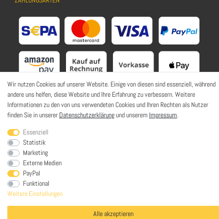
Wir nutzen Cookies auf unserer Website. Einige von diesen sind essenziell, während
andere uns helfen, diese Website und Ihre Erfahrung zu verbessern. Weitere
Informationen zu den von uns verwendeten Cookies und Ihren Rechten als Nutzer
finden Sie in unserer
Datenschutzerklärung
und unserem
Impressum
.
Essenziell
Statistik
SOZIALE NETZWERKE
Marketing
Externe Medien
PayPal
Funktional
Weitere Einstellungen
© HaWoTEC GmbH. Alle Rechte vorbehalten. | *
inkl. ges. MwSt.
zzgl.
Versandkosten
Alle akzeptieren