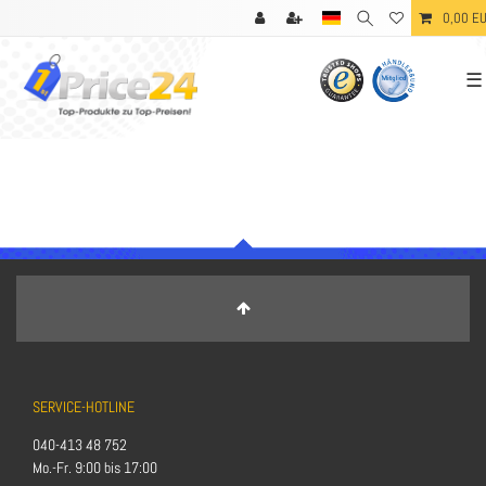
0,00 E
☰
SERVICE-HOTLINE
040-413 48 752
Mo.-Fr. 9:00 bis 17:00