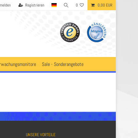
melden
Registrieren
0
0,00 EUR
rwachungsmonitore
Sale - Sonderangebote
UNSERE VORTEILE