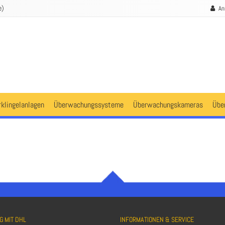
e)
An
rklingelanlagen
Überwachungssysteme
Überwachungskameras
Übe
G MIT DHL
INFORMATIONEN & SERVICE