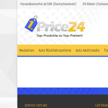
Versandkostenfrei ab 59€ (Deutschlandweit)
3% Rabatt (Vorkass
Neuheiten
Auto Rückfahrsysteme
Auto Multimedia
Tü
SERVICE-HOTLINE
LIEFERUN