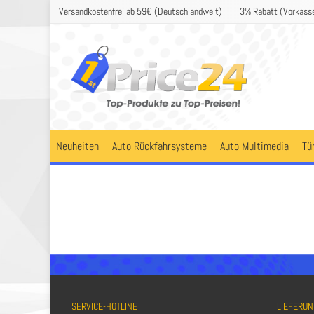
Versandkostenfrei ab 59€ (Deutschlandweit)
3% Rabatt (Vorkass
Neuheiten
Auto Rückfahrsysteme
Auto Multimedia
Tü
SERVICE-HOTLINE
LIEFERUN