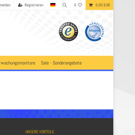
melden
Registrieren
0
0,00 EUR
rwachungsmonitore
Sale - Sonderangebote
UNSERE VORTEILE