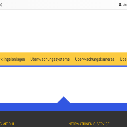
e)
An
rklingelanlagen
Überwachungssysteme
Überwachungskameras
Übe
G MIT DHL
INFORMATIONEN & SERVICE