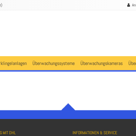
e)
An
rklingelanlagen
Überwachungssysteme
Überwachungskameras
Übe
G MIT DHL
INFORMATIONEN & SERVICE