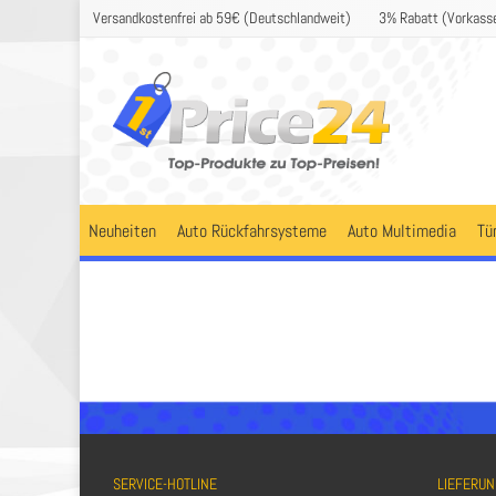
Versandkostenfrei ab 59€ (Deutschlandweit)
3% Rabatt (Vorkass
Neuheiten
Auto Rückfahrsysteme
Auto Multimedia
Tü
SERVICE-HOTLINE
LIEFERUN