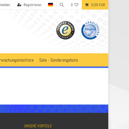
melden
Registrieren
0
0,00 EUR
rwachungsmonitore
Sale - Sonderangebote
UNSERE VORTEILE