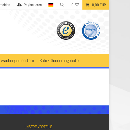
melden
Registrieren
0
0,00 EUR
rwachungsmonitore
Sale - Sonderangebote
UNSERE VORTEILE