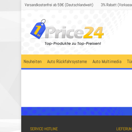
Versandkostenfrei ab 59€ (Deutschlandweit)
3% Rabatt (Vorkass
Neuheiten
Auto Rückfahrsysteme
Auto Multimedia
Tü
SERVICE-HOTLINE
LIEFERUN