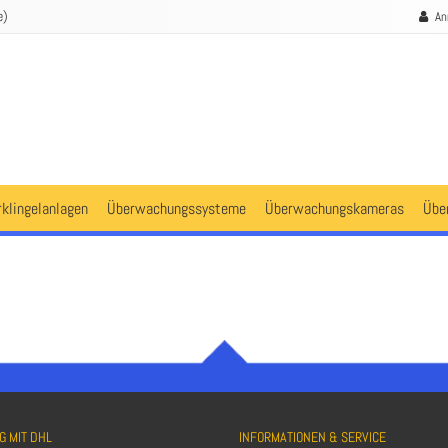
e)
An
rklingelanlagen
Überwachungssysteme
Überwachungskameras
Übe
G MIT DHL
INFORMATIONEN & SERVICE