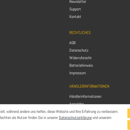
Newsletter
Support
Kontakt
RECHTLICHES
AGB
Datenschutz
Widerrufsrecht
Batteriehinweis
Impressum
HÄNDLERINFORMATIONEN
Händlerinformationen
Anmelden
iell, während andere uns helfen, diese Website und Ihre Erfahrung zu verbessern.
Registrieren
echten als Nutzer finden Sie in unserer
Datenschutzerklärung
und unserem