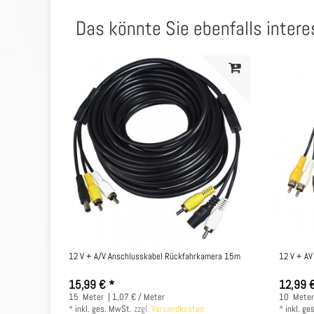
Das könnte Sie ebenfalls intere
12 V + A/V Anschlusskabel Rückfahrkamera 15m
12 V + AV
15,99 € *
12,99 
15
Meter
| 1,07 € / Meter
10
Mete
*
inkl. ges. MwSt.
zzgl.
Versandkosten
*
inkl. ge