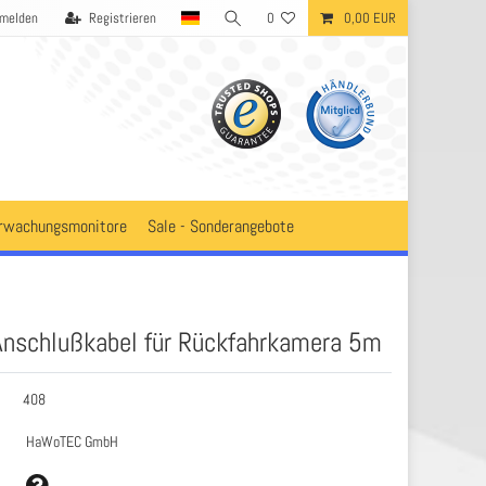
melden
Registrieren
0
0,00 EUR
rwachungsmonitore
Sale - Sonderangebote
Anschlußkabel für Rückfahrkamera 5m
408
HaWoTEC GmbH