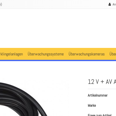
e)
An
rklingelanlagen
Überwachungssysteme
Überwachungskameras
Übe
12 V + AV 
Artikelnummer
Marke
Frage zum Artikel