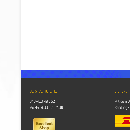
SERVICE-HOTLINE
LIEFERUN
040-413 48 752
Mit dem D
Mo.-Fr. 9:00 bis 17:00
Sendung ve