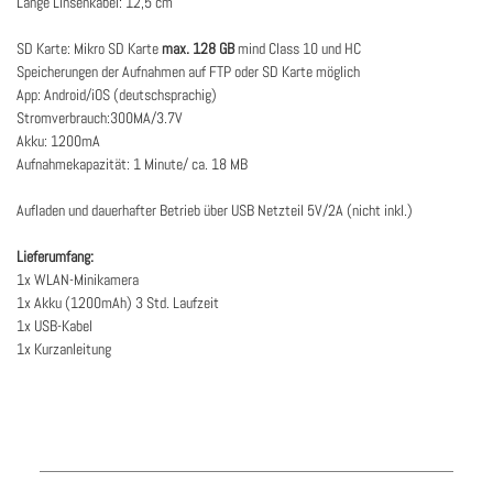
Länge Linsenkabel: 12,5 cm
SD Karte: Mikro SD Karte
max. 128 GB
mind Class 10 und HC
Speicherungen der Aufnahmen auf FTP oder SD Karte möglich
App: Android/iOS (deutschsprachig)
Stromverbrauch:
300MA/3.7V
Akku: 1200mA
Aufnahmekapazität: 1 Minute/ ca. 18 MB
Aufladen und dauerhafter Betrieb über USB Netzteil 5V/2A (nicht inkl.)
Lieferumfang:
1x WLAN-Minikamera
1x Akku (1200mAh) 3 Std. Laufzeit
1x USB-Kabel
1x Kurzanleitung