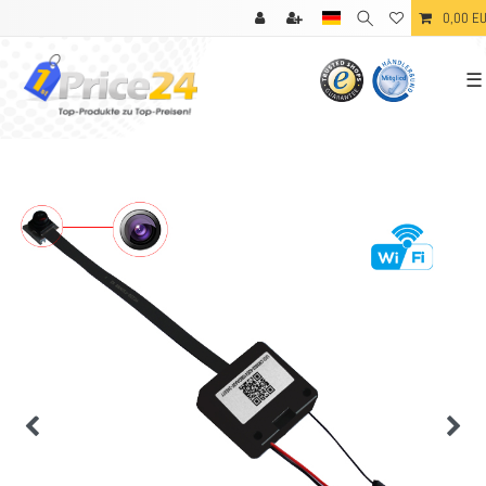
0,00 E
☰