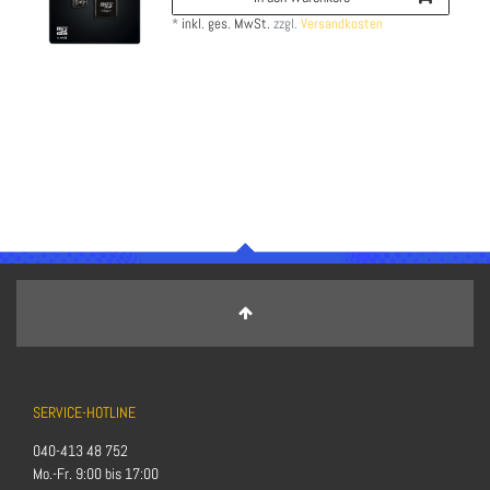
*
inkl. ges. MwSt.
zzgl.
Versandkosten
SERVICE-HOTLINE
040-413 48 752
Mo.-Fr. 9:00 bis 17:00