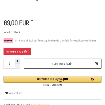
*
89,00 EUR
Inhalt
1
Stück
Mit Klarna einfach auf Rechnung kaufen oder zinsfreie Ratenzahlung vereinbaren.
im Moment vergriffen!
In den Warenkorb
Wunschliste
* inkl. ges. MwSt. zzgl.
Versandkosten