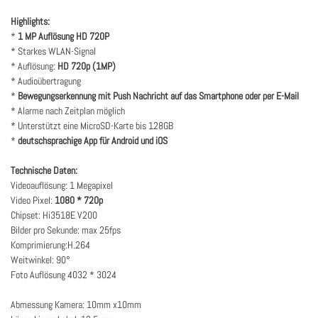
Highlights:
*
1 MP Auflösung HD 720P
* Starkes WLAN-Signal
* Auflösung:
HD 720p (1MP)
* Audioübertragung
*
Bewegungserkennung mit Push Nachricht auf das Smartphone oder per E-Mail
* Alarme nach Zeitplan möglich
* Unterstützt eine MicroSD-Karte bis 128GB
*
deutschsprachige App für Android und iOS
Technische Daten:
Videoauflösung: 1 Megapixel
Video Pixel:
 1080 
* 720p
Chipset: Hi3518E V200
Bilder pro Sekunde: max 25fps
Komprimierung:
H.264
Weitwinkel: 90°
Foto Auflösung 4032 * 3024
Abmessung Kamera: 10mm x10mm