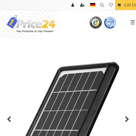
0,00 E
☰