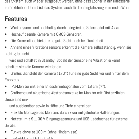
das System auch wieder ausgebaut werden, ohne dass Löcher in der Karosserie
zurückbleiben. Damit ist das System auch für Leasingfahrzeuge die erste Wahl.
Features
• Wartungsarm und nachhaltig durch integriertes Solarmodul mit Akku.
• Hochauflösende Kamera mit CMOS-Sensoren.
• Die Kameralinse bietet eine gute Sicht auch bei Dunkelheit.
• Anhand eines Vibrationssensors erkennt die Kamera selbstständig, wenn sie
nicht gebraucht
wird und schaltet in Standby. Sobald der Sensor eine Vibration erkennt,
schaltet sich die Kamera wieder ein.
• Großes Sichtfeld der Kamera (170°) für eine gute Sicht vor und hinter dem
Fahrzeug.
• IPS-Monitor mit einer Bildschirmdiagonalen vom 18 cm (7“).
• Grafische und akustische Abstandsanzeige im Monitor mit Distanzlinien.
Diese sind ein-
und ausblendbar sowie in Höhe und Tiefe einstellbar.
• Flexible Montage des Monitors durch zwei mitgelieferte Halterungen.
• Netzteil mit 9 ... 30 V Eingangsspannung und USB-Ladebuchse für externe
Geräte.
• Funkreichweite 100 m (ohne Hindernisse).
• Li-Po-Akku mit 5.000 mAh