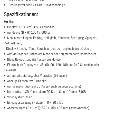
• Störungsfrei dank 2,4 GHz-Funktechnologie.
Spezifikationen:
Monitor
• Display: 7ʺ (18cm) IPS-HD-Monitor
• Auflösung (B x H) 1024 x 600 px
• Menüeinstellungen: Pairing, Helligkeit, Kontrast, Sättigung, Spiegeln,
Parkleitlinien,
Display Standby, Töne, Sprachen (deutsch, englisch, französisch)
• Aktivierung: per Button am Monitor oder Zigarettenanzünderstecker
• Blaue Beleuchtung der Tasten am Monitor
• Einstellbare Displayzeit: 45, 60, 90, 120, 180 und 240 Sekunden oder
dauerhaft
• autom. Aktivierung: über Vibration (G-Sensor)
• Anzeige Bildschirm: Einzelbild
• Aufnahmefunktion auf SD Karte (auch im Looprecording)
• Unterstützte SD Karte: Mikro SD Karte Class 10 max. 64GB
• Videosystem: MJPEG
• Eingangsspannung (Netzteil): 9 – 30 V DC
• Abmessungen (B x H x T): 529 x 150 x 35 mm (ohne Antenne)