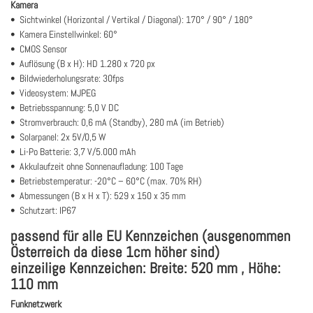
Kamera
• Sichtwinkel (Horizontal / Vertikal / Diagonal): 170° / 90° / 180°
• Kamera Einstellwinkel: 60°
• CMOS Sensor
• Auflösung (B x H): HD 1.280 x 720 px
• Bildwiederholungsrate: 30fps
• Videosystem: MJPEG
• Betriebsspannung: 5,0 V DC
• Stromverbrauch: 0,6 mA (Standby), 280 mA (im Betrieb)
• Solarpanel: 2x 5V/0,5 W
• Li-Po Batterie: 3,7 V/5.000 mAh
• Akkulaufzeit ohne Sonnenaufladung: 100 Tage
• Betriebstemperatur: -20°C – 60°C (max. 70% RH)
• Abmessungen (B x H x T): 529 x 150 x 35 mm
• Schutzart: IP67
passend für alle EU Kennzeichen (ausgenommen
Österreich da diese 1cm höher sind)
einzeilige Kennzeichen: Breite: 520 mm , Höhe:
110 mm
Funknetzwerk