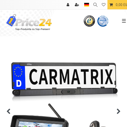
0,00 E
☰