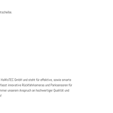
ntscheibe.
n HaWoTEC GmbH und steht für effektive, sowie smarte
fasst innovative Rückfahrkameras und Parksensoren für
mer unserem Anspruch an hochwertiger Qualität und
n!