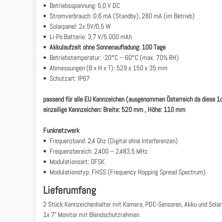
• Betriebsspannung: 5,0 V DC
• Stromverbrauch: 0,6 mA (Standby), 280 mA (im Betrieb)
• Solarpanel: 2x 5V/0,5 W
• Li-Po Batterie: 3,7 V/5.000 mAh
•
Akkulaufzeit ohne Sonnenaufladung: 100 Tage
• Betriebstemperatur: -20°C – 60°C (max. 70% RH)
• Abmessungen (B x H x T): 529 x 150 x 35 mm
• Schutzart: IP67
passend für alle EU Kennzeichen (ausgenommen Österreich da diese 1
einzeilige Kennzeichen: Breite: 520 mm , Höhe: 110 mm
Funknetzwerk
• Frequenzband: 2,4 Ghz (Digital ohne Interferenzen)
• Frequenzbereich: 2.400 – 2.483,5 MHz
• Modulationsart: GFSK
• Modulationstyp: FHSS (Frequency Hopping Spread Spectrum)
Lieferumfang
2 Stück Kennzeichenhalter mit Kamera, PDC-Sensoren, Akku und Sola
1x 7" Monitor mit Blendschutzrahmen