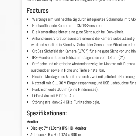
Features
• Wartungsarm und nachhaltig durch integriertes Solarmodul mit Ak
• Hochauflösende Kamera mit CMOS-Sensoren.
• Die Kameralinse bietet eine gute Sicht auch bei Dunkelheit.
• Anhand eines Vibrationssensors erkennt die Kamera selbstständig, 
wird und schaltet in Standby. Sobald der Sensor eine Vibration erkenn
• Großes Sichtfeld der Kamera (170°) für eine gute Sicht vor und hi
• IPS-Monitor mit einer Bildschirmdiagonalen vom 18 cm (7“).
• Grafische und akustische Abstandsanzeige im Monitor mit Distanzlin
ausblendbar sowie in Höhe und Tiefe einstellbar.
• Flexible Montage des Monitors durch zwei mitgelieferte Halterung
• Netzteil mit 9 ... 30 V Eingangsspannung und USB-Ladebuchse für e
• Funkreichweite 100 m (ohne Hindernisse).
• Li-Po-Akku mit 5.000 mAh
• Störungsfrei dank 2,4 GHz-Funktechnologie.
Spezifikationen:
Monitor
•
Display: 7ʺ (18cm) IPS-HD-Monitor
• Auflösung (B x H) 1024 x 600 px