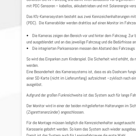
mit PDC-Sensoren – kabellos, akkubetrieben und mit Solarenergie vers
Das Kfz-Kamerasystem besteht aus zwei Kennzeichenhalterungen mit j
(PDC). Die Kamerabilder werden drahtlos auf einen Monitor im Fahrze
• Die Kameras zeigen den Bereich vor und hinter dem Fahrzeug. Zur be
und ausgeblendet und an das jeweilige Fahrzeug und die Bedürfnisse a
• Die integrierten Parksensoren messen den Abstand des Fahrzeugs z
So wird das Einparken zum Kinderspiel. Die Sicherheit wird erhöht, da 
werden.
Eine Besonderheit des Kamerasystems ist, dass es als Dashcam fungi
einer SD-Karte (nicht im Lieferumfang) aufzeichnet –zyklisch nach ei
ausgelöst.
Aufgrund der großen Funkreichweite ist das System auch für lange F
Der Monitor wird in einer der beiden mitgelieferten Halterungen im Sic
(Zigarettenanzünder) angeschlossen.
Für die Montage müssen lediglich die Kennzeichenhalter ausgetauscht 
Karosserie gebohrt werden. So kann das System auch wieder ausgebaut
Damit ist das System auch für Leasingfahrzeuge die erste Wahl.