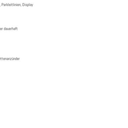
 Parkleitlinien, Display
der dauerhaft
rettenanzünder