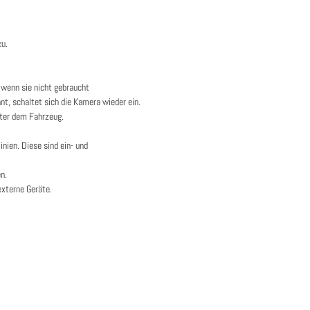
ku.
wenn sie nicht gebraucht
t, schaltet sich die Kamera wieder ein.
nter dem Fahrzeug.
ien. Diese sind ein- und
en.
xterne Geräte.