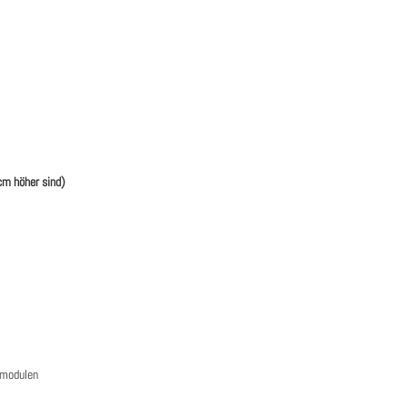
cm höher sind)
rmodulen