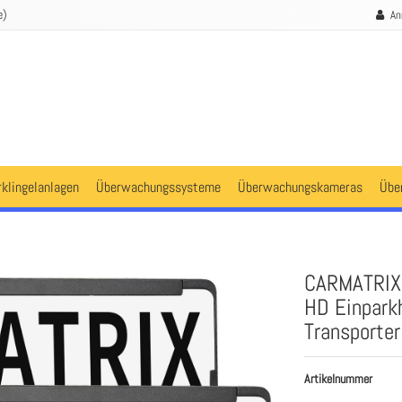
e)
An
rklingelanlagen
Überwachungssysteme
Überwachungskameras
Übe
CARMATRIX 
HD Einparkh
Transporter
Artikelnummer