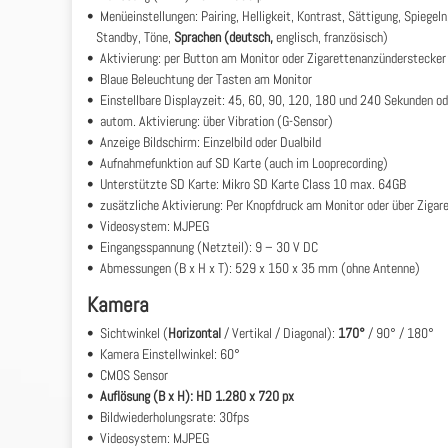
• Menüeinstellungen: Pairing, Helligkeit, Kontrast, Sättigung, Spiegeln,
Standby, Töne,
Sprachen (deutsch,
englisch, französisch)
• Aktivierung: per Button am Monitor oder Zigarettenanzünderstecker
• Blaue Beleuchtung der Tasten am Monitor
• Einstellbare Displayzeit: 45, 60, 90, 120, 180 und 240 Sekunden o
• autom. Aktivierung: über Vibration (G-Sensor)
• Anzeige Bildschirm: Einzelbild oder Dualbild
• Aufnahmefunktion auf SD Karte (auch im Looprecording)
• Unterstützte SD Karte: Mikro SD Karte Class 10 max. 64GB
• zusätzliche Aktivierung: Per Knopfdruck am Monitor oder über Ziga
• Videosystem: MJPEG
• Eingangsspannung (Netzteil): 9 – 30 V DC
• Abmessungen (B x H x T): 529 x 150 x 35 mm (ohne Antenne)
Kamera
• Sichtwinkel (
Horizontal
/ Vertikal / Diagonal):
170°
/ 90° / 180°
• Kamera Einstellwinkel: 60°
• CMOS Sensor
•
Auflösung (B x H): HD 1.280 x 720 px
• Bildwiederholungsrate: 30fps
• Videosystem: MJPEG