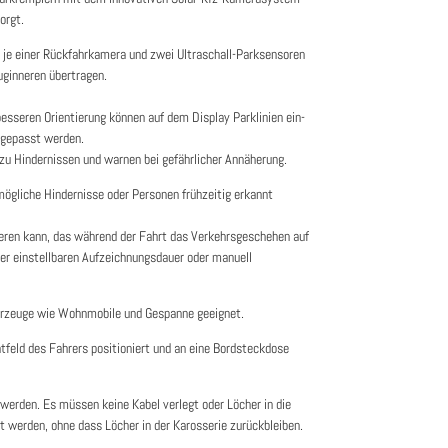
orgt.
e einer Rückfahrkamera und zwei Ultraschall-Parksensoren
uginneren übertragen.
sseren Orientierung können auf dem Display Parklinien ein-
ngepasst werden.
u Hindernissen und warnen bei gefährlicher Annäherung.
mögliche Hindernisse oder Personen frühzeitig erkannt
eren kann, das während der Fahrt das Verkehrsgeschehen auf
ner einstellbaren Aufzeichnungsdauer oder manuell
ahrzeuge wie Wohnmobile und Gespanne geeignet.
htfeld des Fahrers positioniert und an eine Bordsteckdose
werden. Es müssen keine Kabel verlegt oder Löcher in die
 werden, ohne dass Löcher in der Karosserie zurückbleiben.