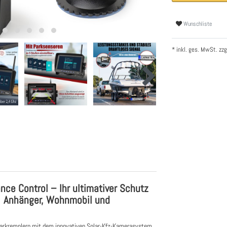
Wunschliste
* inkl. ges. MwSt. zzg
ce Control – Ihr ultimativer Schutz
o, Anhänger, Wohnmobil und
n Parkremplern mit dem innovativen Solar-Kfz-Kamerasystem